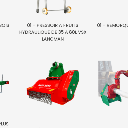
BOIS
01 – PRESSOIR A FRUITS
01 – REMORQU
HYDRAULIQUE DE 35 A 80L VSX
LANCMAN
PLUS