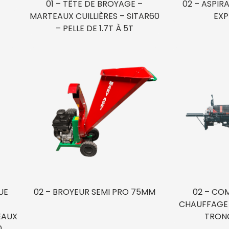
01 – TÊTE DE BROYAGE –
02 – ASPIRA
MARTEAUX CUILLIÈRES – SITAR60
EXP
– PELLE DE 1.7T À 5T
UE
02 – BROYEUR SEMI PRO 75MM
02 – COM
CHAUFFAGE 
ÉAUX
TRON
0