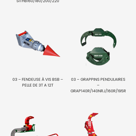
SITHB160/180/200/220
03 – FENDEUSE À VIS BSB –
03 – GRAPPINS PENDULAIRES
PELLE DE 3T A 12T
–
GRAP140R/140NRJ/160R/195R