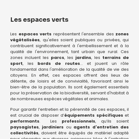
Les espaces verts
Les
espaces verts
représentent l'ensemble des
zones
végétalisées
, qu'elles soient publiques ou privées, qui
contribuent significativement à l'embellissement et à la
qualité de l'environnement, tant urbain que rural. Ces
zones incluent les
parcs
, les
jardins
, les
terrains de
sport
, les
bords de routes
… et jouent un rôle
fondamental dans l'amélioration de la qualité de vie des
citoyens. En effet, ces espaces offrent des lieux de
détente, de loisirs et de convivialité, favorisant ainsi le
bien-être de la population. Ils sont également essentiels
pour la préservation de la biodiversité, servant d'habitat à
de nombreuses espèces végétales et animales.
Pour garantir l’entretien et la pérennité de ces espaces, il
est crucial de disposer d’
équipements spécifiques
et
performants
. Les
professionnels
, qu’ils soient
paysagistes
,
jardiniers
ou
agents d'entretien des
collectivités
, doivent être équipés de matériel adapté
pour répondre aux diverses exigences liées à l'entretien