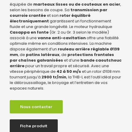
équipée de
marteaux lisses ou de couteaux en acier
,
selon les besoins de coupe. Sa
transmission par
courroie crantée
et son
rotor équilibré
électroniquement
garantissent un fonctionnement
fluide et une grande longévité. Le moteur hydraulique
Casappa en fonte
(Gr. 2 ou Gr. 3 selon le modèle)
associé à une
vanne anti-cavitation
offre une fiabilité
optimale même en conditions intensives. La machine
dispose également d’un
rouleau arrière réglable Ø139
mm
, de
patins latéraux
, de
protections frontales
par chaînes galvanisées
et d’une
bande caoutchouc
arrière
pour un travail propre et sécurisé. Avec une
vitesse périphérique de
42 à 50 m/s
et un rotor Ø108 mm
tournant jusqu’à
2900 tr/min
, la THB-L est l’outil idéal pour
le débroussaillage, le broyage et l’entretien de vos
espaces naturels.
Nous contacter
Fiche produit