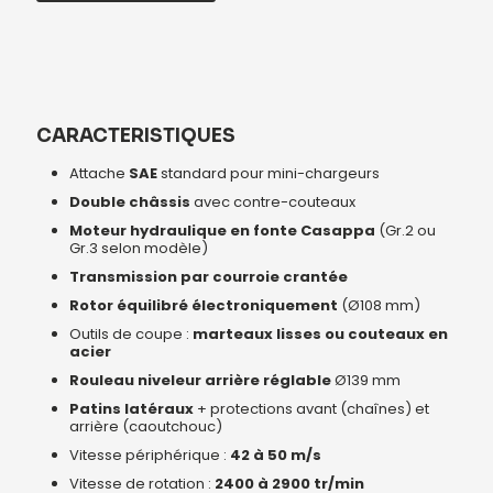
CARACTERISTIQUES
Attache
SAE
standard pour mini-chargeurs
Double châssis
avec contre-couteaux
Moteur hydraulique en fonte Casappa
(Gr.2 ou
Gr.3 selon modèle)
Transmission par courroie crantée
Rotor équilibré électroniquement
(Ø108 mm)
Outils de coupe :
marteaux lisses ou couteaux en
acier
Rouleau niveleur arrière réglable
Ø139 mm
Patins latéraux
+ protections avant (chaînes) et
arrière (caoutchouc)
Vitesse périphérique :
42 à 50 m/s
Vitesse de rotation :
2400 à 2900 tr/min