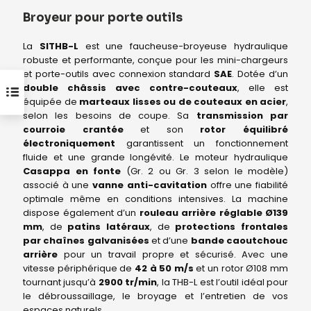
Broyeur pour porte outils
La
SITHB-L
est une faucheuse-broyeuse hydraulique
robuste et performante, conçue pour les mini-chargeurs
et porte-outils avec connexion standard
SAE
. Dotée d’un
double châssis avec contre-couteaux
, elle est
équipée de
marteaux lisses ou de couteaux en acier
,
selon les besoins de coupe. Sa
transmission par
courroie crantée
et son
rotor équilibré
électroniquement
garantissent un fonctionnement
fluide et une grande longévité. Le moteur hydraulique
Casappa en fonte
(Gr. 2 ou Gr. 3 selon le modèle)
associé à une
vanne anti-cavitation
offre une fiabilité
optimale même en conditions intensives. La machine
dispose également d’un
rouleau arrière réglable Ø139
mm
, de
patins latéraux
, de
protections frontales
par chaînes galvanisées
et d’une
bande caoutchouc
arrière
pour un travail propre et sécurisé. Avec une
vitesse périphérique de
42 à 50 m/s
et un rotor Ø108 mm
tournant jusqu’à
2900 tr/min
, la THB-L est l’outil idéal pour
le débroussaillage, le broyage et l’entretien de vos
espaces naturels.