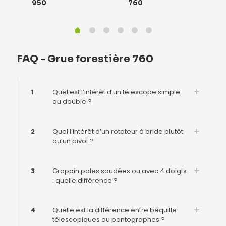
950
760
FAQ - Grue forestière 760
1
Quel est l’intérêt d’un télescope simple
ou double ?
2
Quel l’intérêt d’un rotateur à bride plutôt
qu’un pivot ?
3
Grappin pales soudées ou avec 4 doigts
: quelle différence ?
4
Quelle est la différence entre béquille
télescopiques ou pantographes ?