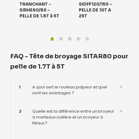
TRANCHANT –
SIDFP120/150 –
SIRHE60/80 –
PELLE DE 10T A
PELLE DE 1.8T à 5T
25T
FAQ - Tête de broyage SITAR80 pour
pelle de 1.7T à 5T
1
A quoi sert le rouleau palpeur et quel
sont les avantages ?
2
Quelle est la différence entre un broyeur
à marteaux cuillère et un broyeur à
fléaux ?