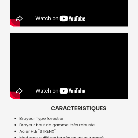
CARACTERISTIQUES
Broyeur Type forestier
Broyeur haut de gamme, très robuste
Acier HLE "STRENX"
Marteaux cuillères forgés en acier trempé