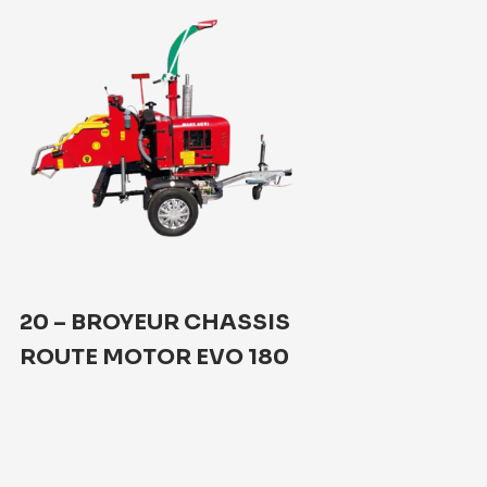
20 – BROYEUR CHASSIS
19 – BROY
ROUTE MOTOR EVO 180
ROUTE PR
160