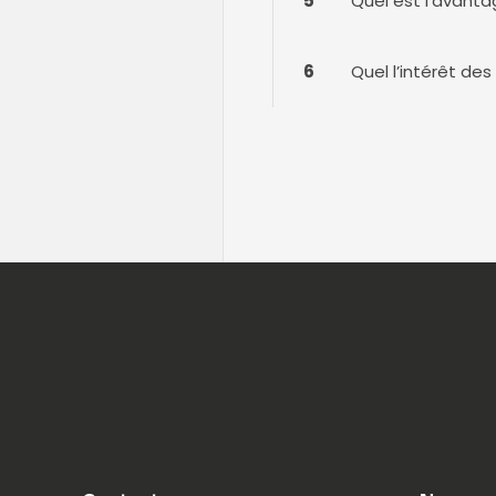
5
Quel est l’avant
6
Quel l’intérêt d