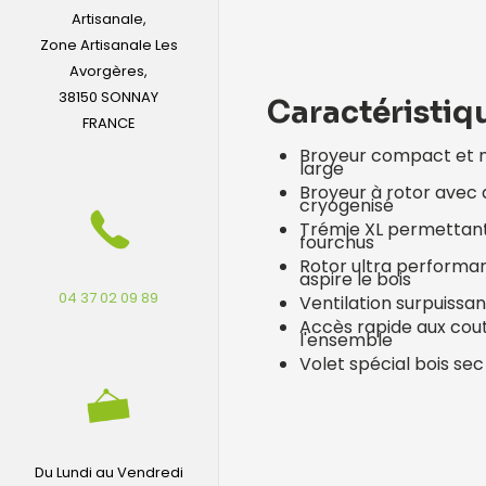
Artisanale,
Zone Artisanale Les
Avorgères,
38150 SONNAY
Caractéristiq
FRANCE
Broyeur compact et 
large
Broyeur à rotor avec 
cryogenisé
Trémie XL permettant
fourchus
Rotor ultra performan
aspire le bois
04 37 02 09 89
Ventilation surpuissa
Accès rapide aux cou
l'ensemble
Volet spécial bois sec
Du Lundi au Vendredi