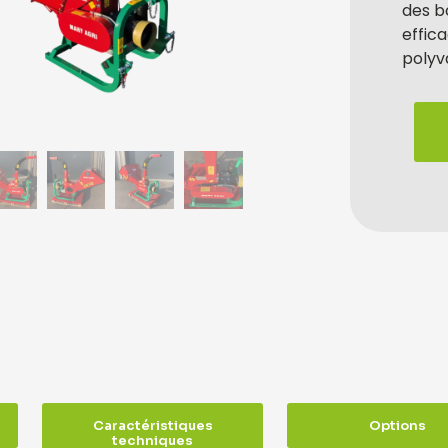
des bo
effic
polyv
Caractéristiques
Options
techniques