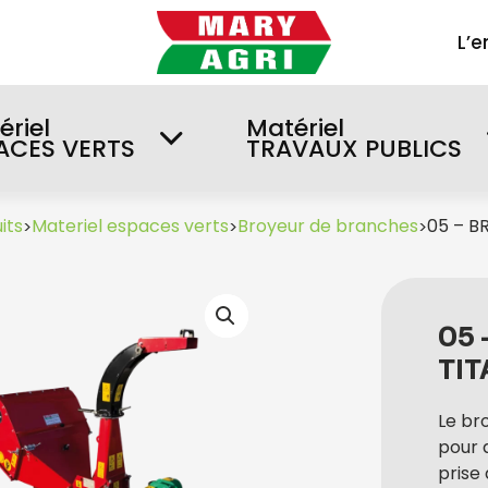
L’e
ériel
Matériel
ACES VERTS
TRAVAUX PUBLICS
its
Materiel espaces verts
Broyeur de branches
05 – B
>
>
>
05
TI
Le br
pour 
prise