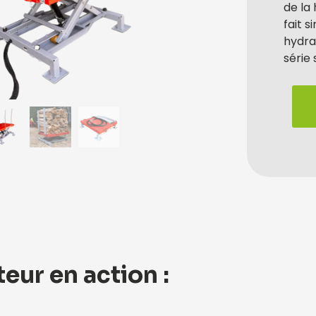
de la 
fait 
hydrau
série
eur en action :