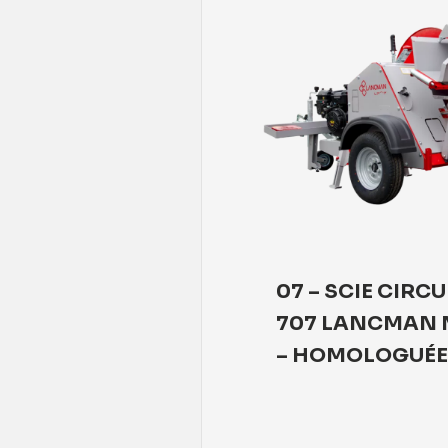
– SCIE CIRCULAIRE
07 – SCIE CIRC
CIE700
707 LANCMAN 
– HOMOLOGUÉE