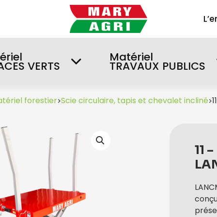
L’e
ériel
Matériel
ACES VERTS
TRAVAUX PUBLICS
tériel forestier
Scie circulaire, tapis et chevalet incliné
1
>
>
11 
LA
LANCM
conçu
prése