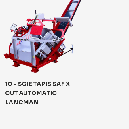
10 – SCIE TAPIS SAF X
09 – SCIE
CUT AUTOMATIC
X-CUT 70
LANCMAN