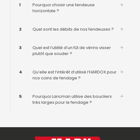
1
Pourquoi choisir une fendeuse
horizontale ?
2
Quel sont les débits de nos fendeuses ?
3
Quel est l’utilité d’un fût de vérins visser
plutôt que souder ?
4
Qu’elle est l’intérêt d’utilisé l’HARDOX pour
nos coins de fendage ?
5
Pourquoi Lancman utilise des boucliers
très larges pour le fendage ?