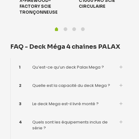
X-FIREWOOD-
C1000 PRO SCIE
FACTORY SCIE
CIRCULAIRE
TRONÇONNEUSE
FAQ - Deck Méga 4 chaines PALAX
1
Qu’est-ce qu’un deck Palax Mega ?
2
Quelle est la capacité du deck Mega ?
3
Le deck Mega est-il livré monté ?
4
Quels sont les équipements inclus de
série ?